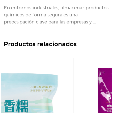
de
A
q
En entornos industriales, almacenar productos
e
químicos de forma segura es una
preocupación clave para las empresas y ...
Productos relacionados