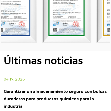
Últimas noticias
04 17, 2026
0
Garantizar un almacenamiento seguro con bolsas
O
duraderas para productos químicos para la
q
industria