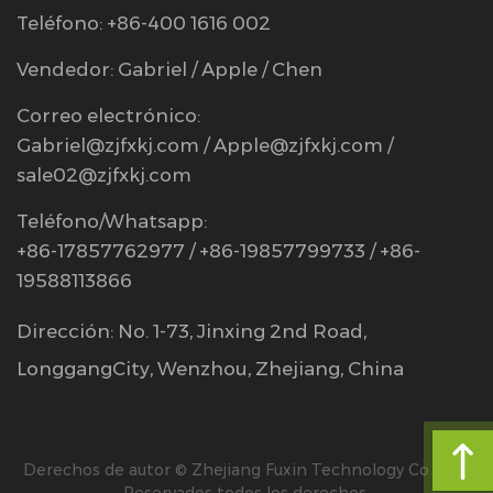
Teléfono: +86-400 1616 002
Vendedor: Gabriel / Apple / Chen
Correo electrónico:
Gabriel@zjfxkj.com
/
Apple@zjfxkj.com
/
sale02@zjfxkj.com
Teléfono/Whatsapp:
+86-17857762977 / +86-19857799733 / +86-
19588113866
Dirección: No. 1-73, Jinxing 2nd Road,
LonggangCity, Wenzhou, Zhejiang, China
Derechos de autor © Zhejiang Fuxin Technology Co., Ltd.
Reservados todos los derechos.